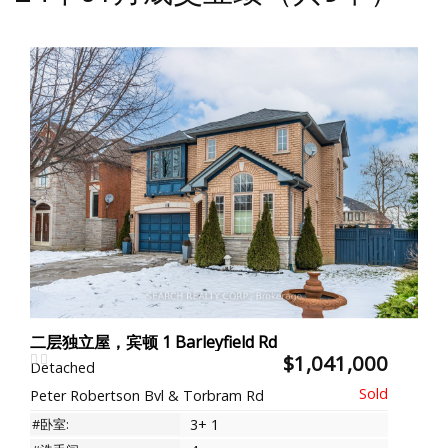
二层独立屋，宾顿 1 Barleyfield Rd
$1,041,000
Detached
Peter Robertson Bvl & Torbram Rd
#卧室:
3+ 1