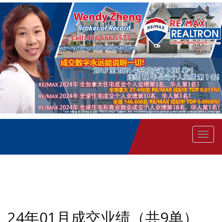
菜
单
24年01月成交业绩（共9单）