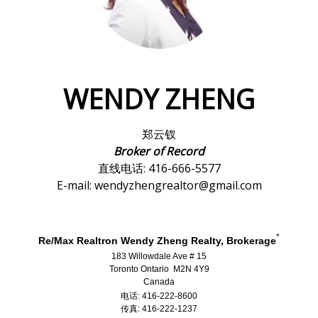
WENDY ZHENG
郑云钗
Broker of Record
直线电话: 416-666-5577
E-mail: wendyzhengrealtor@gmail.com
*
Re/Max Realtron Wendy Zheng Realty, Brokerage
183 Willowdale Ave # 15
Toronto Ontario M2N 4Y9
Canada
电话: 416-222-8600
传真: 416-222-1237